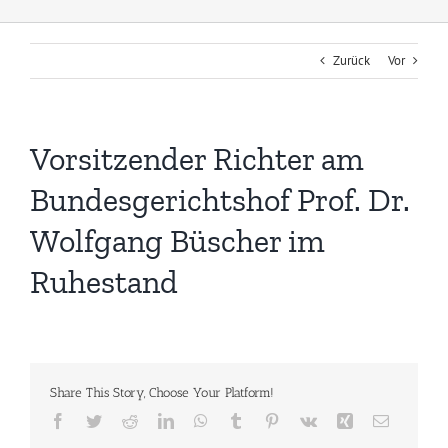
Zurück
Vor
Vorsitzender Richter am
Bundesgerichtshof Prof. Dr.
Wolfgang Büscher im
Ruhestand
Share This Story, Choose Your Platform!
Facebook
Twitter
Reddit
LinkedIn
WhatsApp
Tumblr
Pinterest
Vk
Xing
E-
Mail