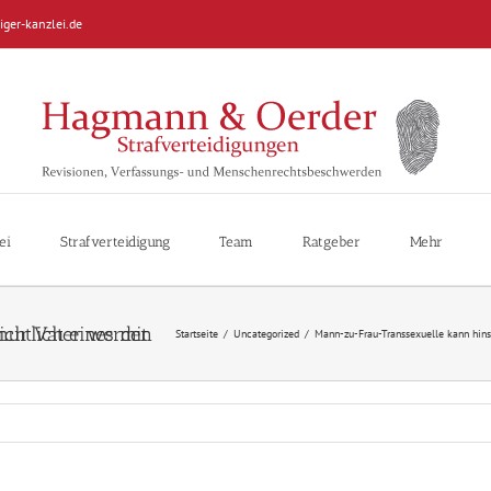
iger-kanzlei.de
ei
Strafverteidigung
Team
Ratgeber
Mehr
Kindes rechtlich nur Vater werden
Startseite
/
Uncategorized
/
Mann-zu-Frau-Transsexuelle kann hins