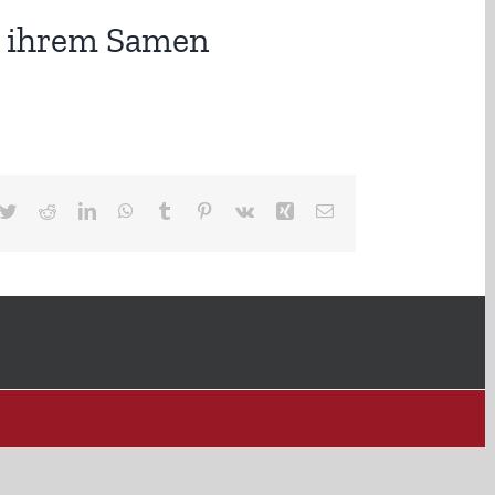
t ihrem Samen
cebook
Twitter
Reddit
LinkedIn
WhatsApp
Tumblr
Pinterest
Vk
Xing
E-
Mail