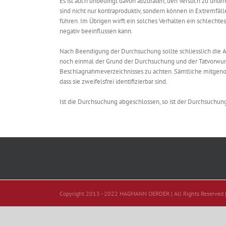
Es ist auch unbedingt davon abzuraten, den Versuch zu unt
sind nicht nur kontraproduktiv, sondern können in Extremfä
führen. Im Übrigen wirft ein solches Verhalten ein schlecht
negativ beeinflussen kann.
Nach Beendigung der Durchsuchung sollte schliesslich die A
noch einmal der Grund der Durchsuchung und der Tatvorwurf b
Beschlagnahmeverzeichnisses zu achten. Sämtliche mitgen
dass sie zweifelsfrei identifizierbar sind.
Ist die Durchsuchung abgeschlossen, so ist der Durchsuchun
Copyright 2013 - 2022 HAGMANN OERDER | All Rights Reserved 