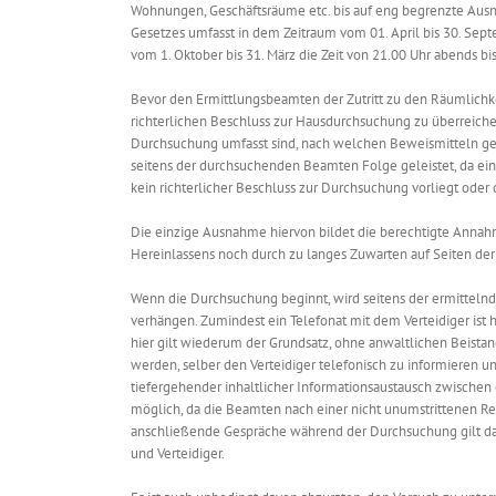
Wohnungen, Geschäftsräume etc. bis auf eng begrenzte Ausn
Gesetzes umfasst in dem Zeitraum vom 01. April bis 30. Sep
vom 1. Oktober bis 31. März die Zeit von 21.00 Uhr abends bi
Bevor den Ermittlungsbeamten der Zutritt zu den Räumlichke
richterlichen Beschluss zur Hausdurchsuchung zu überreich
Durchsuchung umfasst sind, nach welchen Beweismitteln ges
seitens der durchsuchenden Beamten Folge geleistet, da ei
kein richterlicher Beschluss zur Durchsuchung vorliegt oder 
Die einzige Ausnahme hiervon bildet die berechtigte Annah
Hereinlassens noch durch zu langes Zuwarten auf Seiten de
Wenn die Durchsuchung beginnt, wird seitens der ermittelnd
verhängen. Zumindest ein Telefonat mit dem Verteidiger ist 
hier gilt wiederum der Grundsatz, ohne anwaltlichen Beist
werden, selber den Verteidiger telefonisch zu informieren un
tiefergehender inhaltlicher Informationsaustausch zwischen 
möglich, da die Beamten nach einer nicht unumstrittenen Re
anschließende Gespräche während der Durchsuchung gilt d
und Verteidiger.