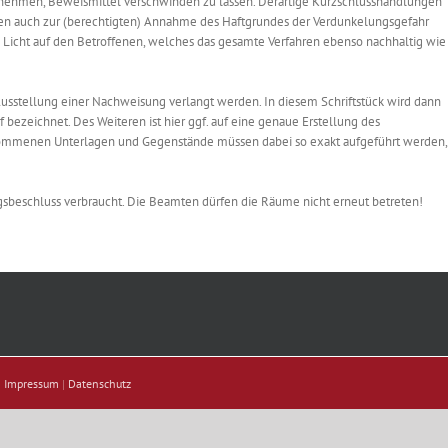
ernehmen, Beweismittel verschwinden zu lassen. Derartige Kurzschlusshandlungen
llen auch zur (berechtigten) Annahme des Haftgrundes der Verdunkelungsgefahr
es Licht auf den Betroffenen, welches das gesamte Verfahren ebenso nachhaltig wie
usstellung einer Nachweisung verlangt werden. In diesem Schriftstück wird dann
ezeichnet. Des Weiteren ist hier ggf. auf eine genaue Erstellung des
ommenen Unterlagen und Gegenstände müssen dabei so exakt aufgeführt werden,
gsbeschluss verbraucht. Die Beamten dürfen die Räume nicht erneut betreten!
|
Impressum
|
Datenschutz