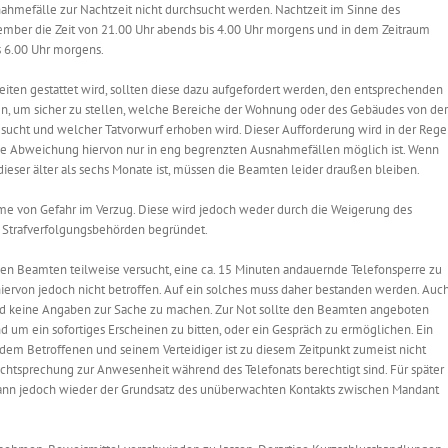
ahmefälle zur Nachtzeit nicht durchsucht werden. Nachtzeit im Sinne des
tember die Zeit von 21.00 Uhr abends bis 4.00 Uhr morgens und in dem Zeitraum
s 6.00 Uhr morgens.
iten gestattet wird, sollten diese dazu aufgefordert werden, den entsprechenden
en, um sicher zu stellen, welche Bereiche der Wohnung oder des Gebäudes von der
ucht und welcher Tatvorwurf erhoben wird. Dieser Aufforderung wird in der Rege
ne Abweichung hiervon nur in eng begrenzten Ausnahmefällen möglich ist. Wenn
dieser älter als sechs Monate ist, müssen die Beamten leider draußen bleiben.
me von Gefahr im Verzug. Diese wird jedoch weder durch die Weigerung des
r Strafverfolgungsbehörden begründet.
en Beamten teilweise versucht, eine ca. 15 Minuten andauernde Telefonsperre zu
hiervon jedoch nicht betroffen. Auf ein solches muss daher bestanden werden. Auc
and keine Angaben zur Sache zu machen. Zur Not sollte den Beamten angeboten
d um ein sofortiges Erscheinen zu bitten, oder ein Gespräch zu ermöglichen. Ein
dem Betroffenen und seinem Verteidiger ist zu diesem Zeitpunkt zumeist nicht
chtsprechung zur Anwesenheit während des Telefonats berechtigt sind. Für später
ann jedoch wieder der Grundsatz des unüberwachten Kontakts zwischen Mandant