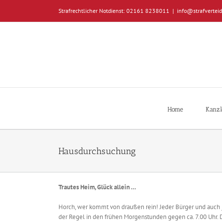
Zum
Strafrechtlicher Notdienst: 02161 8238011
|
info@strafverteid
Inhalt
springen
Home
Kanzl
Hausdurchsuchung
Trautes Heim, Glück allein …
Horch, wer kommt von draußen rein! Jeder Bürger und auch 
der Regel in den frühen Morgenstunden gegen ca. 7.00 Uhr. D