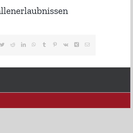
llenerlaubnissen
cebook
Twitter
Reddit
LinkedIn
WhatsApp
Tumblr
Pinterest
Vk
Xing
E-
Mail