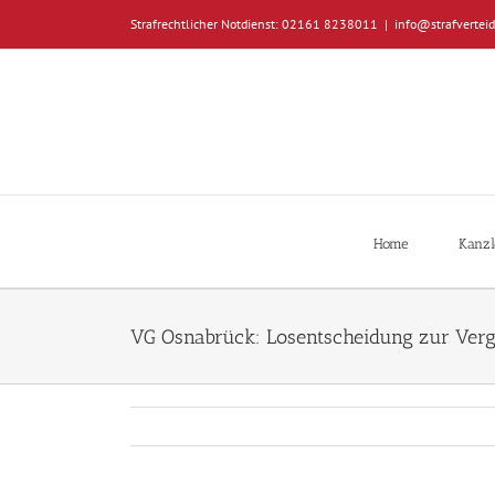
Zum
Strafrechtlicher Notdienst: 02161 8238011
|
info@strafverteid
Inhalt
springen
Home
Kanzl
VG Osnabrück: Losentscheidung zur Verg