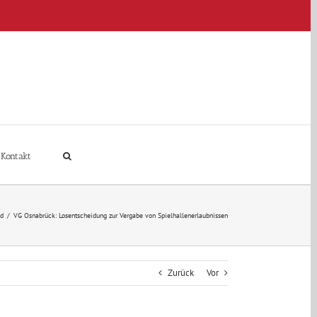
Kontakt
d
/
VG Osnabrück: Losentscheidung zur Vergabe von Spielhallenerlaubnissen
Zurück
Vor