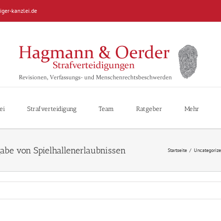
iger-kanzlei.de
ei
Strafverteidigung
Team
Ratgeber
Mehr
abe von Spielhallenerlaubnissen
Startseite
/
Uncategorize