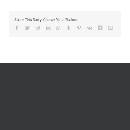
Share This Story, Choose Your Platform!
Facebook
Twitter
Reddit
LinkedIn
WhatsApp
Tumblr
Pinterest
Vk
Xing
E-
Mail