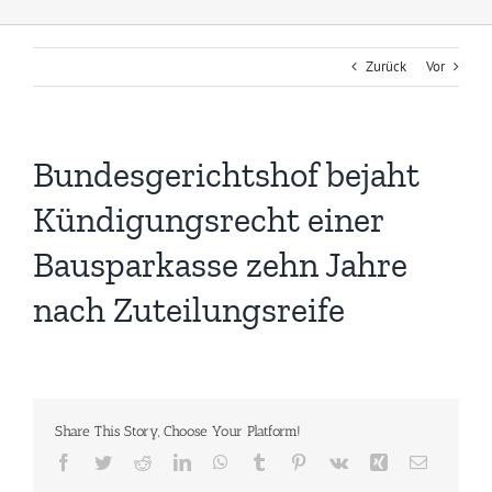
Zurück
Vor
Bundesgerichtshof bejaht
Kündigungsrecht einer
Bausparkasse zehn Jahre
nach Zuteilungsreife
Share This Story, Choose Your Platform!
Facebook
Twitter
Reddit
LinkedIn
WhatsApp
Tumblr
Pinterest
Vk
Xing
E-
Mail