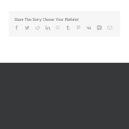
Share This Story, Choose Your Platform!
Facebook
Twitter
Reddit
LinkedIn
WhatsApp
Tumblr
Pinterest
Vk
Xing
E-
Mail