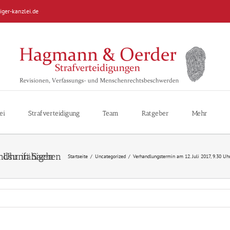
iger-kanzlei.de
ei
Strafverteidigung
Team
Ratgeber
Mehr
Startseite
/
Uncategorized
/
Verhandlungstermin am 12. Juli 2017, 9.30 Uh