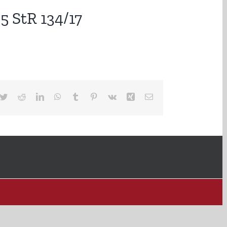
5 StR 134/17
cebook
Twitter
Reddit
LinkedIn
WhatsApp
Tumblr
Pinterest
Vk
Xing
E-
Mail