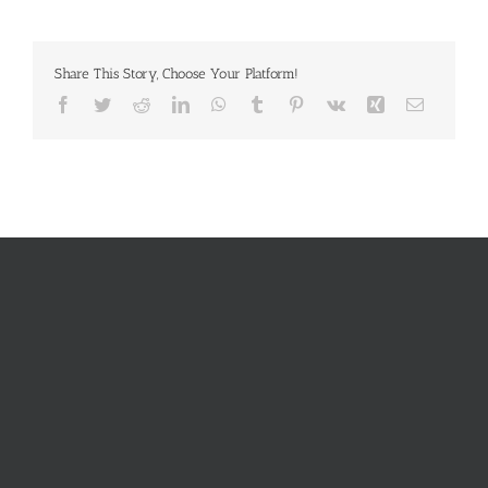
Share This Story, Choose Your Platform!
Facebook
Twitter
Reddit
LinkedIn
WhatsApp
Tumblr
Pinterest
Vk
Xing
E-
Mail