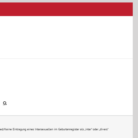
zed
/
Keine Eintragung eines Intersexuellen im Geburtenregister als „inter“ oder „divers“