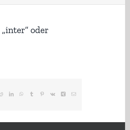
„inter“ oder
ter
Reddit
LinkedIn
WhatsApp
Tumblr
Pinterest
Vk
Xing
E-
Mail