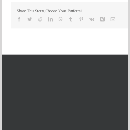
Share This Story, Choose Your Platform!
Facebook
Twitter
Reddit
LinkedIn
WhatsApp
Tumblr
Pinterest
Vk
Xing
E-
Mail