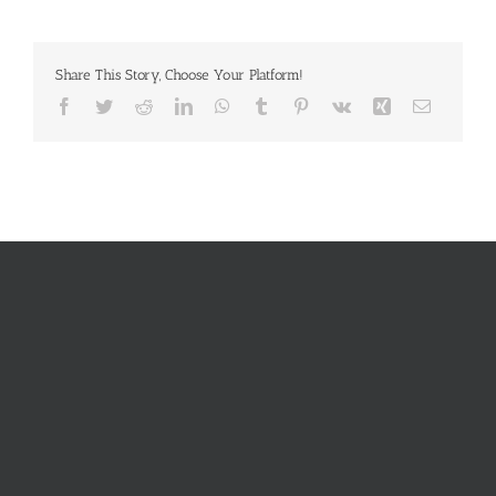
Share This Story, Choose Your Platform!
Facebook
Twitter
Reddit
LinkedIn
WhatsApp
Tumblr
Pinterest
Vk
Xing
E-
Mail