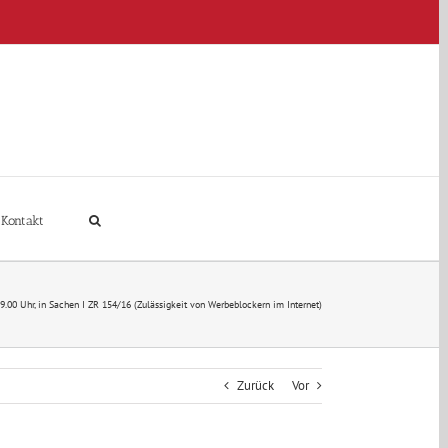
Kontakt
9.00 Uhr, in Sachen I ZR 154/16 (Zulässigkeit von Werbeblockern im Internet)
Zurück
Vor