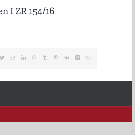
n I ZR 154/16
cebook
Twitter
Reddit
LinkedIn
WhatsApp
Tumblr
Pinterest
Vk
Xing
E-
Mail