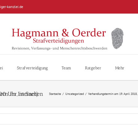
iger-kanzlei.de
ei
Strafverteidigung
Team
Ratgeber
Mehr
t von Werbeblockern im Internet)
Startseite
/
Uncategorized
/
Verhandlungstermin am 19. April 2018, 