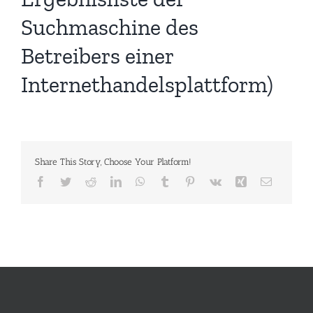
Suchmaschine des
Betreibers einer
Internethandelsplattform)
Share This Story, Choose Your Platform!
Facebook
Twitter
Reddit
LinkedIn
WhatsApp
Tumblr
Pinterest
Vk
Xing
E-
Mail