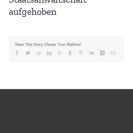
aufgehoben
Share This Story, Choose Your Platform!
Facebook
Twitter
Reddit
LinkedIn
WhatsApp
Tumblr
Pinterest
Vk
Xing
E-
Mail