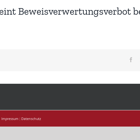
eint Beweisverwertungsverbot b
Fa
|
Impressum
|
Datenschutz