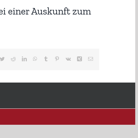
ei einer Auskunft zum
cebook
Twitter
Reddit
LinkedIn
WhatsApp
Tumblr
Pinterest
Vk
Xing
E-
Mail