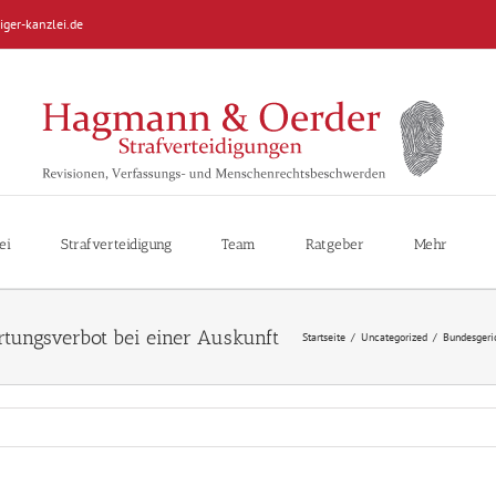
iger-kanzlei.de
ei
Strafverteidigung
Team
Ratgeber
Mehr
Startseite
/
Uncategorized
/
Bundesgeric