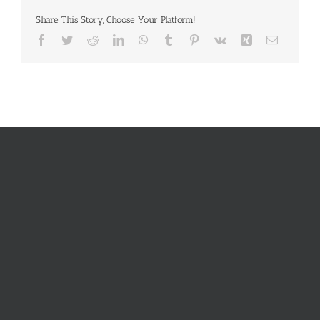
Share This Story, Choose Your Platform!
Facebook
Twitter
Reddit
LinkedIn
WhatsApp
Tumblr
Pinterest
Vk
Xing
E-
Mail