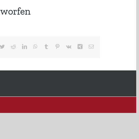
erworfen
cebook
Twitter
Reddit
LinkedIn
WhatsApp
Tumblr
Pinterest
Vk
Xing
E-
Mail