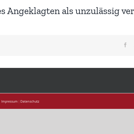
des Angeklagten als unzulässig v
Fa
|
Impressum
|
Datenschutz