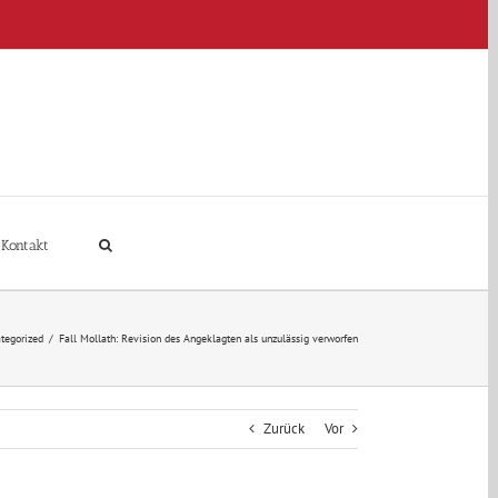
Kontakt
tegorized
/
Fall Mollath: Revision des Angeklagten als unzulässig verworfen
Zurück
Vor