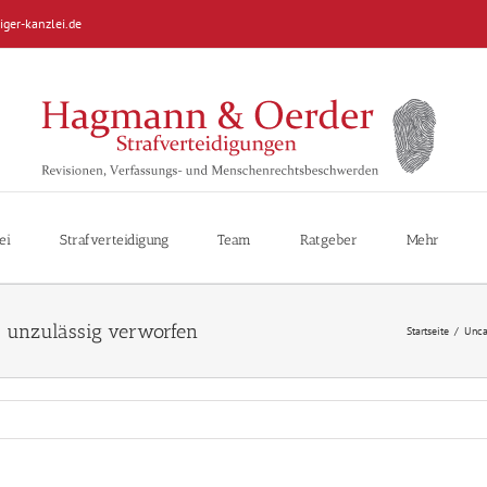
iger-kanzlei.de
ei
Strafverteidigung
Team
Ratgeber
Mehr
ls unzulässig verworfen
Startseite
/
Unca