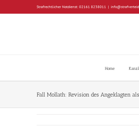
Zum
Strafrechtlicher Notdienst: 02161 8238011
|
info@strafverteid
Inhalt
springen
Home
Kanzl
Fall Mollath: Revision des Angeklagten a