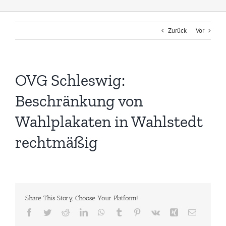
Zurück
Vor
OVG Schleswig:
Beschränkung von
Wahlplakaten in Wahlstedt
rechtmäßig
Share This Story, Choose Your Platform!
Facebook
Twitter
Reddit
LinkedIn
WhatsApp
Tumblr
Pinterest
Vk
Xing
E-
Mail