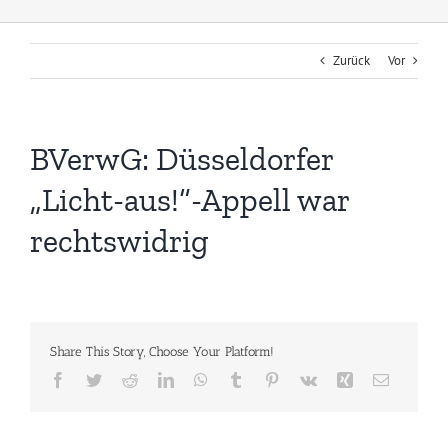
Zurück
Vor
BVerwG: Düsseldorfer
„Licht-aus!“-Appell war
rechtswidrig
Share This Story, Choose Your Platform!
Facebook
Twitter
Reddit
LinkedIn
WhatsApp
Tumblr
Pinterest
Vk
Xing
E-
Mail