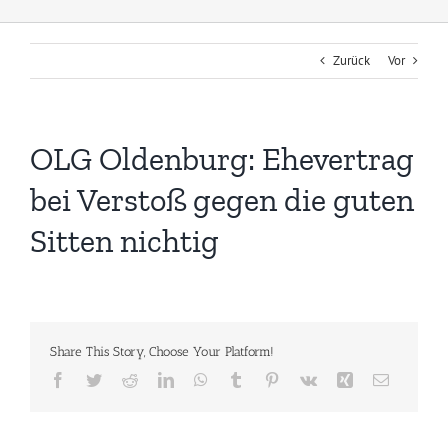
Zurück
Vor
OLG Oldenburg: Ehevertrag
bei Verstoß gegen die guten
Sitten nichtig
Share This Story, Choose Your Platform!
Facebook
Twitter
Reddit
LinkedIn
WhatsApp
Tumblr
Pinterest
Vk
Xing
E-
Mail