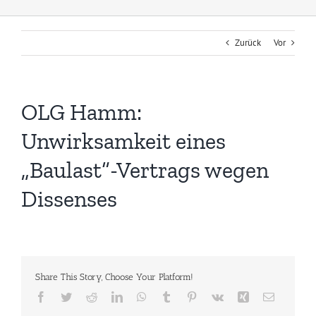
Zurück
Vor
OLG Hamm:
Unwirksamkeit eines
„Baulast“-Vertrags wegen
Dissenses
Share This Story, Choose Your Platform!
Facebook
Twitter
Reddit
LinkedIn
WhatsApp
Tumblr
Pinterest
Vk
Xing
E-
Mail