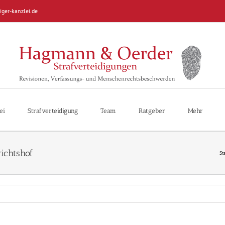
iger-kanzlei.de
ei
Strafverteidigung
Team
Ratgeber
Mehr
ichtshof
St