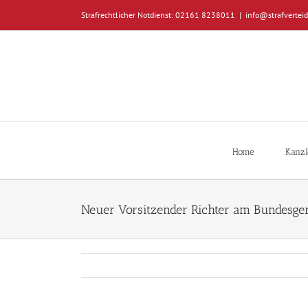
Zum
Strafrechtlicher Notdienst: 02161 8238011
|
info@strafverteid
Inhalt
springen
Home
Kanzl
Neuer Vorsitzender Richter am Bundesger