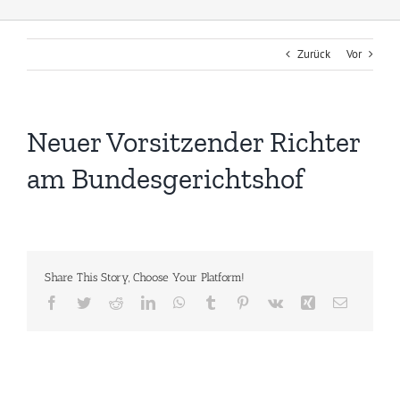
Zurück
Vor
Neuer Vorsitzender Richter
am Bundesgerichtshof
Share This Story, Choose Your Platform!
Facebook
Twitter
Reddit
LinkedIn
WhatsApp
Tumblr
Pinterest
Vk
Xing
E-
Mail