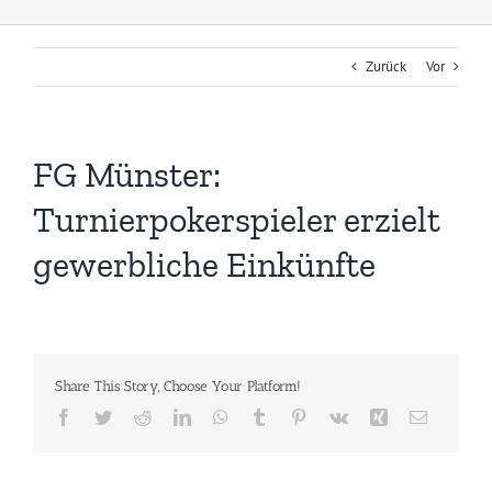
Zurück
Vor
FG Münster:
Turnierpokerspieler erzielt
gewerbliche Einkünfte
Share This Story, Choose Your Platform!
Facebook
Twitter
Reddit
LinkedIn
WhatsApp
Tumblr
Pinterest
Vk
Xing
E-
Mail