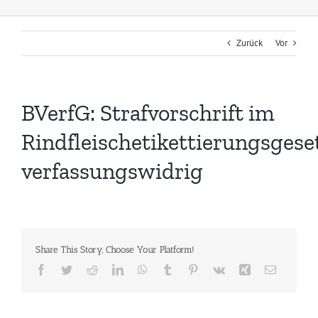
Zurück
Vor
BVerfG: Strafvorschrift im
Rindfleischetikettierungsgese
verfassungswidrig
Share This Story, Choose Your Platform!
Facebook
Twitter
Reddit
LinkedIn
WhatsApp
Tumblr
Pinterest
Vk
Xing
E-
Mail