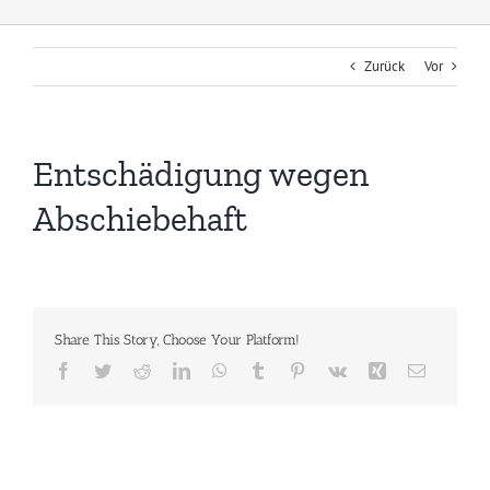
Zurück
Vor
Entschädigung wegen
Abschiebehaft
Share This Story, Choose Your Platform!
Facebook
Twitter
Reddit
LinkedIn
WhatsApp
Tumblr
Pinterest
Vk
Xing
E-
Mail