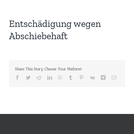
Entschädigung wegen
Abschiebehaft
Share This Story, Choose Your Platform!
Facebook
Twitter
Reddit
LinkedIn
WhatsApp
Tumblr
Pinterest
Vk
Xing
E-
Mail