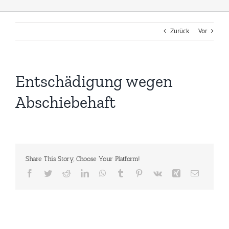
Zurück
Vor
Entschädigung wegen
Abschiebehaft
Share This Story, Choose Your Platform!
Facebook
Twitter
Reddit
LinkedIn
WhatsApp
Tumblr
Pinterest
Vk
Xing
E-
Mail