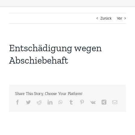
Zurück
Vor
Entschädigung wegen
Abschiebehaft
Share This Story, Choose Your Platform!
Facebook
Twitter
Reddit
LinkedIn
WhatsApp
Tumblr
Pinterest
Vk
Xing
E-
Mail