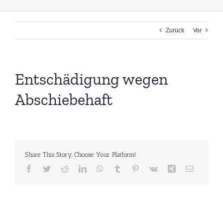
Zurück
Vor
Entschädigung wegen
Abschiebehaft
Share This Story, Choose Your Platform!
Facebook
Twitter
Reddit
LinkedIn
WhatsApp
Tumblr
Pinterest
Vk
Xing
E-
Mail