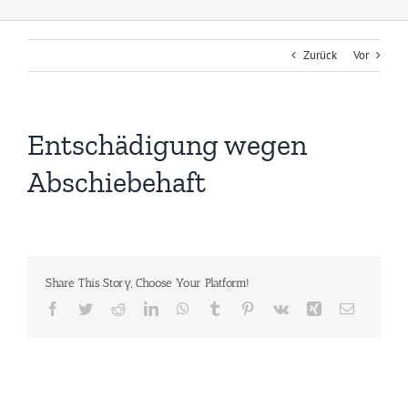
Zurück
Vor
Entschädigung wegen
Abschiebehaft
Share This Story, Choose Your Platform!
Facebook
Twitter
Reddit
LinkedIn
WhatsApp
Tumblr
Pinterest
Vk
Xing
E-
Mail