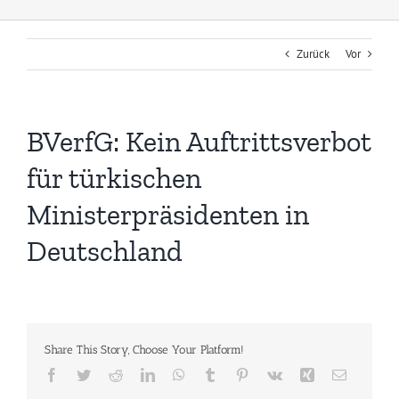
Zurück
Vor
BVerfG: Kein Auftrittsverbot
für türkischen
Ministerpräsidenten in
Deutschland
Share This Story, Choose Your Platform!
Facebook
Twitter
Reddit
LinkedIn
WhatsApp
Tumblr
Pinterest
Vk
Xing
E-
Mail