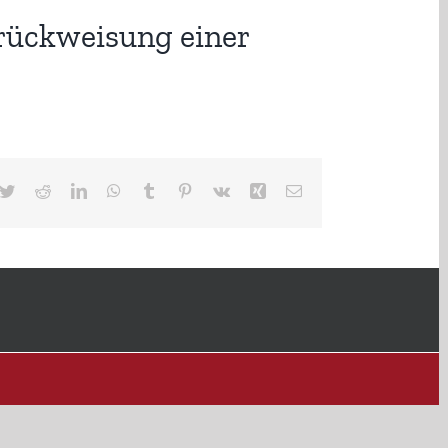
rückweisung einer
cebook
Twitter
Reddit
LinkedIn
WhatsApp
Tumblr
Pinterest
Vk
Xing
E-
Mail