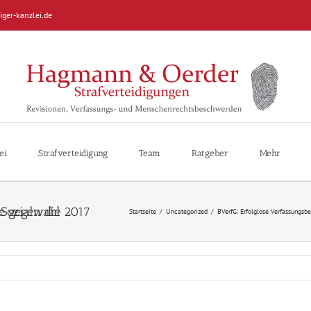
iger-kanzlei.de
ei
Strafverteidigung
Team
Ratgeber
Mehr
hlagsliste für Sozialwahl 2017
Startseite
/
Uncategorized
/
BVerfG: Erfolglose Verfassungsb