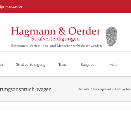
iger-kanzlei.de
ei
Strafverteidigung
Team
Ratgeber
Mehr
Startseite
/
Uncategorized
/
AG München: 