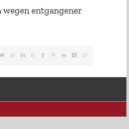
h wegen entgangener
cebook
Twitter
Reddit
LinkedIn
WhatsApp
Tumblr
Pinterest
Vk
Xing
E-
Mail