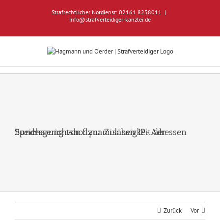
Zum
Strafrechtlicher Notdienst: 02161 8238011
|
Inhalt
info@strafverteidiger-kanzlei.de
springen
Bundesgerichtshof zur Zulässigkeit der Speicherung von dynamischen IP-Adressen
Zurück
Vor