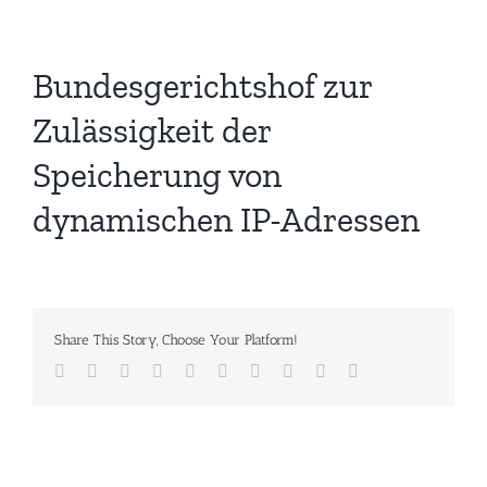
Bundesgerichtshof zur
Zulässigkeit der
Speicherung von
dynamischen IP-Adressen
Share This Story, Choose Your Platform!
Facebook
Twitter
Reddit
LinkedIn
WhatsApp
Tumblr
Pinterest
Vk
Xing
E-
Mail