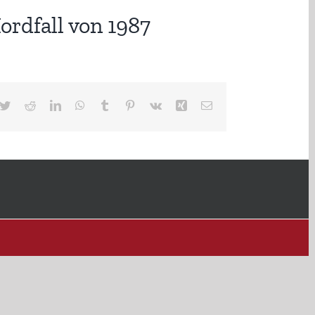
ordfall von 1987
cebook
Twitter
Reddit
LinkedIn
WhatsApp
Tumblr
Pinterest
Vk
Xing
E-
Mail