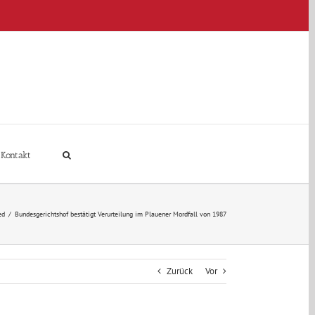
Kontakt
ed
/
Bundesgerichtshof bestätigt Verurteilung im Plauener Mordfall von 1987
Zurück
Vor