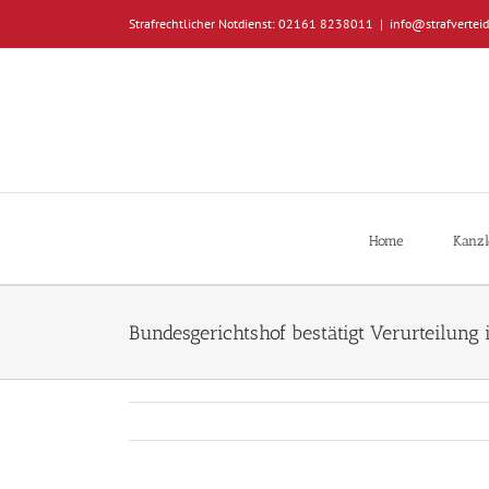
Zum
Strafrechtlicher Notdienst: 02161 8238011
|
info@strafverteid
Inhalt
springen
Home
Kanzl
Bundesgerichtshof bestätigt Verurteilung