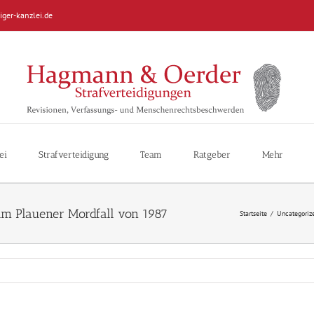
iger-kanzlei.de
ei
Strafverteidigung
Team
Ratgeber
Mehr
 im Plauener Mordfall von 1987
Startseite
/
Uncategoriz