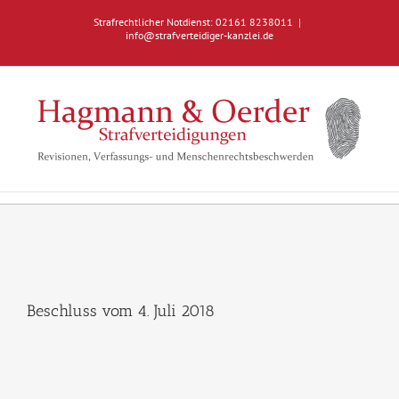
Zum
Strafrechtlicher Notdienst: 02161 8238011
|
Inhalt
info@strafverteidiger-kanzlei.de
springen
Beschluss vom 4. Juli 2018