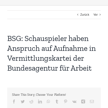
Zurück
Vor
BSG: Schauspieler haben
Anspruch auf Aufnahme in
Vermittlungskartei der
Bundesagentur für Arbeit
Share This Story, Choose Your Platform!
Facebook
Twitter
Reddit
LinkedIn
WhatsApp
Tumblr
Pinterest
Vk
Xing
E-
Mail