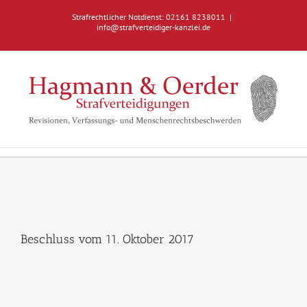
Zum
Strafrechtlicher Notdienst: 02161 8238011
|
Inhalt
info@strafverteidiger-kanzlei.de
springen
Beschluss vom 11. Oktober 2017