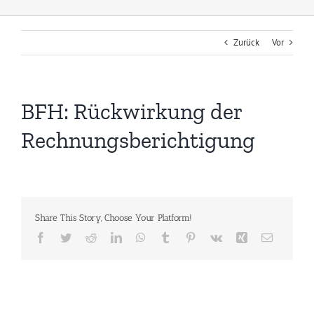
Zurück
Vor
BFH: Rückwirkung der
Rechnungsberichtigung
Share This Story, Choose Your Platform!
Facebook
Twitter
Reddit
LinkedIn
WhatsApp
Tumblr
Pinterest
Vk
Xing
E-
Mail