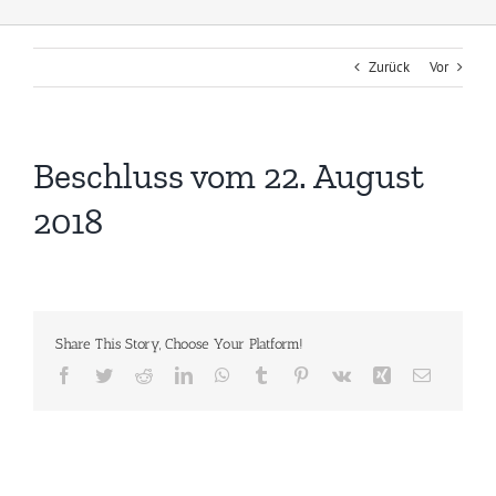
Zurück
Vor
Beschluss vom 22. August
2018
Share This Story, Choose Your Platform!
Facebook
Twitter
Reddit
LinkedIn
WhatsApp
Tumblr
Pinterest
Vk
Xing
E-
Mail