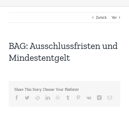
Zurück
Vor
BAG: Ausschlussfristen und
Mindestentgelt
Share This Story, Choose Your Platform!
Facebook
Twitter
Reddit
LinkedIn
WhatsApp
Tumblr
Pinterest
Vk
Xing
E-
Mail