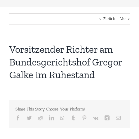
Zurück
Vor
Vorsitzender Richter am
Bundesgerichtshof Gregor
Galke im Ruhestand
Share This Story, Choose Your Platform!
Facebook
Twitter
Reddit
LinkedIn
WhatsApp
Tumblr
Pinterest
Vk
Xing
E-
Mail