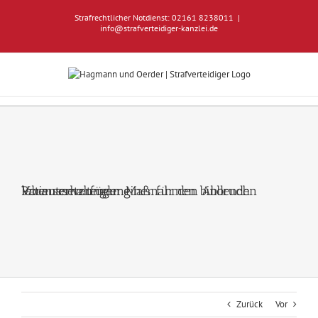
Zum
Strafrechtlicher Notdienst: 02161 8238011
|
Inhalt
info@strafverteidiger-kanzlei.de
springen
Voraussetzungen einer für den Abbruch lebenserhaltender Maßnahmen bindenden Patientenverfügung
Zurück
Vor