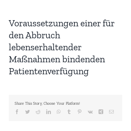
Voraussetzungen einer für
den Abbruch
lebenserhaltender
Maßnahmen bindenden
Patientenverfügung
Share This Story, Choose Your Platform!
Facebook
Twitter
Reddit
LinkedIn
WhatsApp
Tumblr
Pinterest
Vk
Xing
E-
Mail