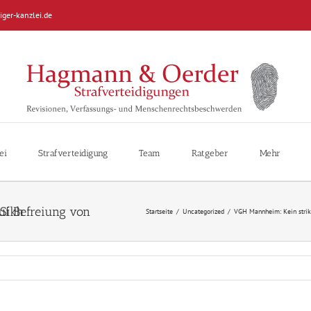
iger-kanzlei.de
ei
Strafverteidigung
Team
Ratgeber
Mehr
enden Sikh
Startseite
/
Uncategorized
/
VGH Mannheim: Kein strikt