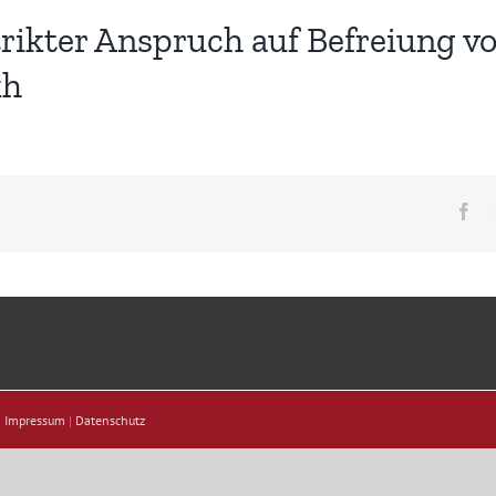
ikter Anspruch auf Befreiung v
kh
Fa
|
Impressum
|
Datenschutz