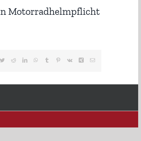
on Motorradhelmpflicht
cebook
Twitter
Reddit
LinkedIn
WhatsApp
Tumblr
Pinterest
Vk
Xing
E-
Mail