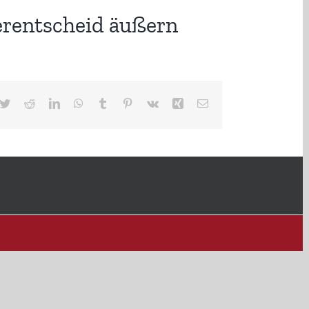
erentscheid äußern
cebook
Twitter
Reddit
LinkedIn
WhatsApp
Tumblr
Pinterest
Vk
Xing
E-
Mail