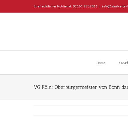
Zum
Strafrechtlicher Notdienst: 02161 8238011
|
info@strafverteid
Inhalt
springen
Home
Kanzl
VG Köln: Oberbürgermeister von Bonn dar