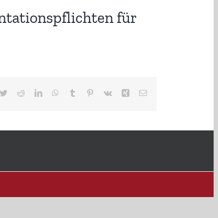
ationspflichten für
cebook
Twitter
Reddit
LinkedIn
WhatsApp
Tumblr
Pinterest
Vk
Xing
E-
Mail