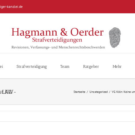
iger-kanzlei.de
ei
Strafverteidigung
Team
Ratgeber
Mehr
he Post AG
Startseite
/
Uncategorized
/
VG Köln: Keine um