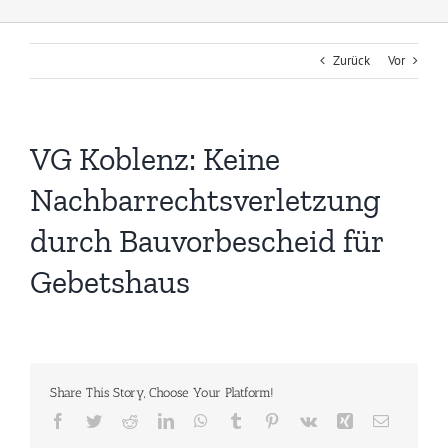
Zurück
Vor
VG Koblenz: Keine
Nachbarrechtsverletzung
durch Bauvorbescheid für
Gebetshaus
Share This Story, Choose Your Platform!
Facebook
Twitter
Reddit
LinkedIn
WhatsApp
Tumblr
Pinterest
Vk
Xing
E-
Mail