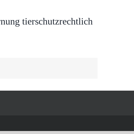
nung tierschutzrechtlich
Facebook
Twitter
Reddit
LinkedIn
WhatsApp
Tumblr
Pinterest
Vk
Xing
E-
Mail