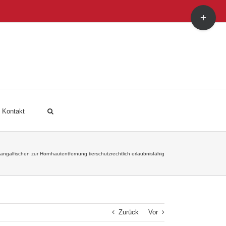
Toggle
Sliding
Bar
Area
Kontakt
angalfischen zur Hornhautentfernung tierschutzrechtlich erlaubnisfähig
Zurück
Vor