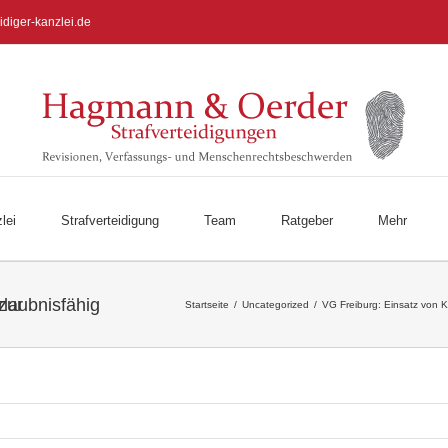
idiger-kanzlei.de
lei
Strafverteidigung
Team
Ratgeber
Mehr
echtlich erlaubnisfähig
Startseite
/
Uncategorized
/
VG Freiburg: Einsatz von K